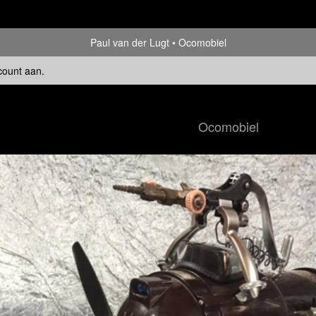
Paul van der Lugt
Ocomobiel
count aan
.
Ocomobiel