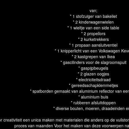
van;
* 1 stofzuiger van bakeliet
* 2 kinderwagenwielen
* 1 wieltje van een side table
* 2 propellors
* 2 kurketrekkers
* 1 propaan aansluitventiel
* 1 knipperlicht van een Volkswagen Kev
* 2 kastgrepen van Ikea
* gascilinders voor de slagroomspuit
* gaspijpbeugels
* 2 glazen oogjes
* electriciteitsdraad
* gereedsschapklemmetjes
* spatborden gemaakt van aluminium reflector van e
* aluminium buis
* rubberen afsluitdoppen
* diverse bouten, moeren, draadeinden 
r creativiteit een unica maken met materialen die anders op de vuilsto
proces van maanden Voor het maken van deze voorwerpen naas