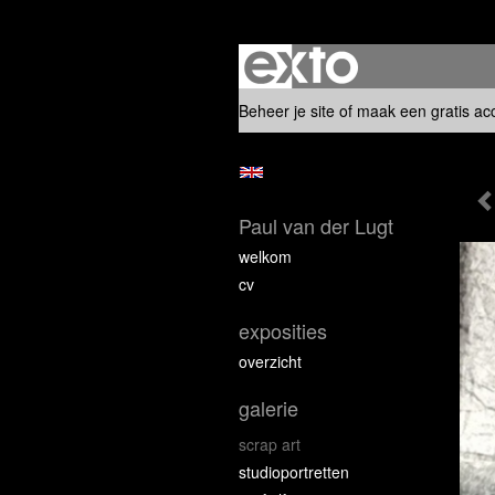
Beheer je site
of
maak een gratis ac
Paul van der Lugt
welkom
cv
exposities
overzicht
galerie
scrap art
studioportretten