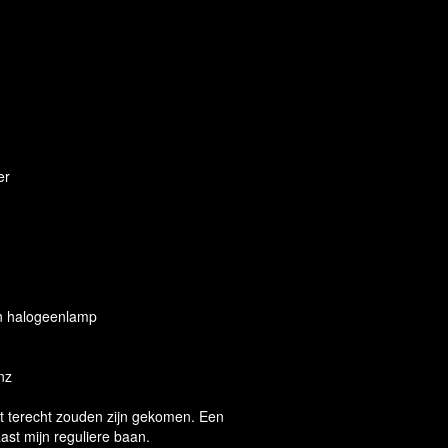
er
en halogeenlamp
enz
rt terecht zouden zijn gekomen. Een
t mijn reguliere baan.