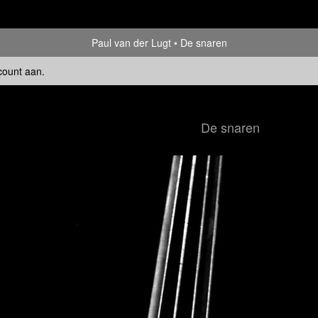
Paul van der Lugt
De snaren
count aan
.
De snaren